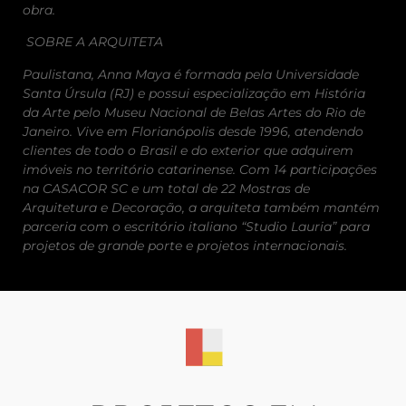
obra.
SOBRE A ARQUITETA
Paulistana, Anna Maya é formada pela Universidade
Santa Úrsula (RJ) e possui especialização em História
da Arte pelo Museu Nacional de Belas Artes do Rio de
Janeiro. Vive em Florianópolis desde 1996, atendendo
clientes de todo o Brasil e do exterior que adquirem
imóveis no território catarinense. Com 14 participações
na CASACOR SC e um total de 22 Mostras de
Arquitetura e Decoração, a arquiteta também mantém
parceria com o escritório italiano “Studio Lauria” para
projetos de grande porte e projetos internacionais.