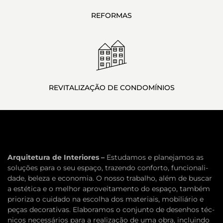
REFORMAS
REVI­TAL­IZA­ÇÃO DE CONDOMÍNIOS
Arquite­tura de Inte­ri­ores –
Estu­damos e plane­jamos as
soluções para o seu espaço, trazendo con­forto, fun­cional­i­
dade, beleza e econo­mia. O nosso tra­balho, além de bus­car
a estética e o mel­hor aproveita­mento do espaço, tam­bém
pri­or­iza o cuidado na escolha dos mate­ri­ais, mobil­iário e
peças dec­o­ra­ti­vas. Elab­o­ramos o con­junto de desen­hos téc­
ni­cos necessários para a real­iza­ção de uma obra, incluindo