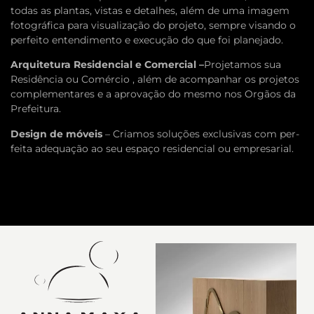
todas as plan­tas, vis­tas e detal­hes, além de uma imagem
fotográfica para visu­al­iza­ção do pro­jeto, sem­pre visando o
per­feito entendi­mento e exe­cução do que foi planejado.
Arquite­tura Res­i­den­cial e Com­er­cial –
Pro­je­ta­mos sua
Residên­cia ou Comér­cio , além de acom­pan­har os pro­je­tos
com­ple­mentares e a aprovação do mesmo nos Orgãos da
Prefeitura.
Design de móveis
– Cri­amos soluções exclu­si­vas com per­
feita ade­quação ao seu espaço res­i­den­cial ou empresarial.