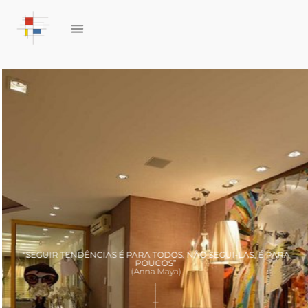
“SEGUIR TENDÊNCIAS É PARA TODOS. NÃO SEGUI-LAS, É PARA
POUCOS”
(Anna Maya)